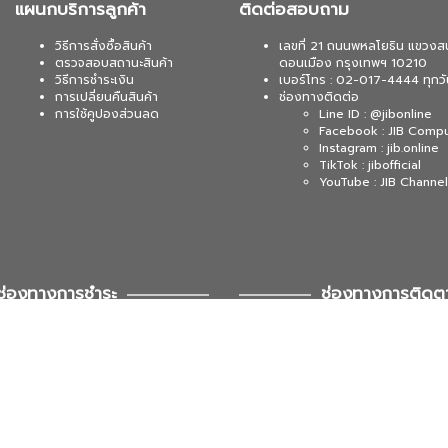
แผนกบริการลูกค้า
ติดต่อสอบถาม
วิธีการสั่งซื้อสินค้า
เลขที่ 21 ถนนพหลโยธิน แขวงส
ตรวจสอบสถานะสินค้า
ดอนเมือง กรุงเทพฯ 10210
วิธีการชำระเงิน
เบอร์โทร : 02-017-4444 ทุกวั
การเปลี่ยนคืนสินค้า
ช่องทางติดต่อ
การใช้คูปองส่วนลด
Line ID : @jibonline
Facebook : JIB Comp
Instagram : jib.online
TikTok : jibofficial
YouTube : JIB Channel
ช่องทางการชำระ
ช่องทางการติดต