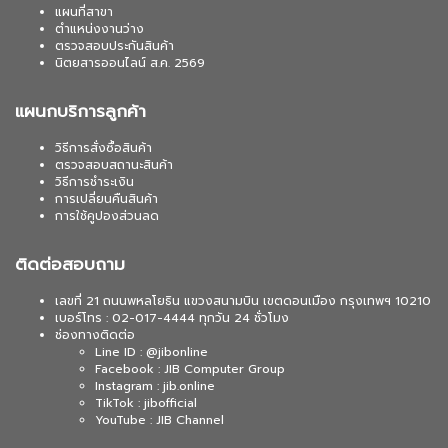
แผนที่สาขา
ตำแหน่งงานว่าง
ตรวจสอบประกันสินค้า
นิตยสารออนไลน์ ส.ค. 2569
แผนกบริการลูกค้า
วิธีการสั่งซื้อสินค้า
ตรวจสอบสถานะสินค้า
วิธีการชำระเงิน
การเปลี่ยนคืนสินค้า
การใช้คูปองส่วนลด
ติดต่อสอบถาม
เลขที่ 21 ถนนพหลโยธิน แขวงสนามบิน เขตดอนเมือง กรุงเทพฯ 10210
เบอร์โทร : 02-017-4444 ทุกวัน 24 ชั่วโมง
ช่องทางติดต่อ
Line ID : @jibonline
Facebook : JIB Computer Group
Instagram : jib.online
TikTok : jibofficial
YouTube : JIB Channel