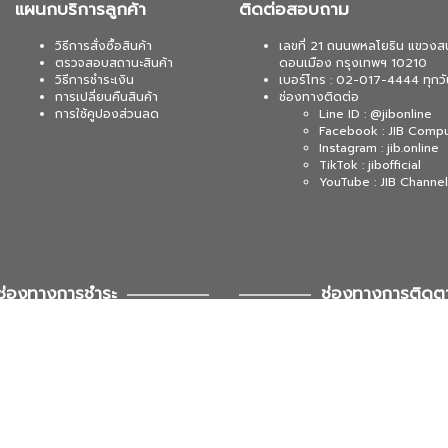
แผนกบริการลูกค้า
ติดต่อสอบถาม
วิธีการสั่งซื้อสินค้า
เลขที่ 21 ถนนพหลโยธิน แขวงส
ตรวจสอบสถานะสินค้า
ดอนเมือง กรุงเทพฯ 10210
วิธีการชำระเงิน
เบอร์โทร : 02-017-4444 ทุกวั
การเปลี่ยนคืนสินค้า
ช่องทางติดต่อ
การใช้คูปองส่วนลด
Line ID : @jibonline
Facebook : JIB Comp
Instagram : jib.online
TikTok : jibofficial
YouTube : JIB Channel
ช่องทางการชำระ
ช่องทางการติดต