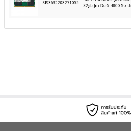
SIS3632208271055
32gb Jm Ddr5 4800 So-d