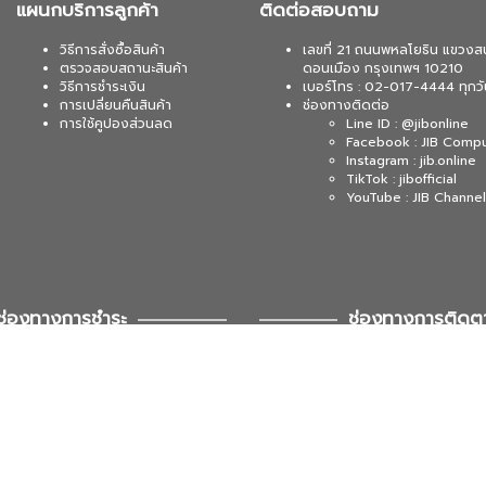
แผนกบริการลูกค้า
ติดต่อสอบถาม
วิธีการสั่งซื้อสินค้า
เลขที่ 21 ถนนพหลโยธิน แขวงส
ตรวจสอบสถานะสินค้า
ดอนเมือง กรุงเทพฯ 10210
วิธีการชำระเงิน
เบอร์โทร : 02-017-4444 ทุกวั
การเปลี่ยนคืนสินค้า
ช่องทางติดต่อ
การใช้คูปองส่วนลด
Line ID : @jibonline
Facebook : JIB Comp
Instagram : jib.online
TikTok : jibofficial
YouTube : JIB Channel
ช่องทางการชำระ
ช่องทางการติดต