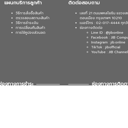
แผนกบริการลูกค้า
ติดต่อสอบถาม
วิธีการสั่งซื้อสินค้า
เลขที่ 21 ถนนพหลโยธิน แขวงส
ตรวจสอบสถานะสินค้า
ดอนเมือง กรุงเทพฯ 10210
วิธีการชำระเงิน
เบอร์โทร : 02-017-4444 ทุกวั
การเปลี่ยนคืนสินค้า
ช่องทางติดต่อ
การใช้คูปองส่วนลด
Line ID : @jibonline
Facebook : JIB Comp
Instagram : jib.online
TikTok : jibofficial
YouTube : JIB Channel
ช่องทางการชำระ
ช่องทางการติดต