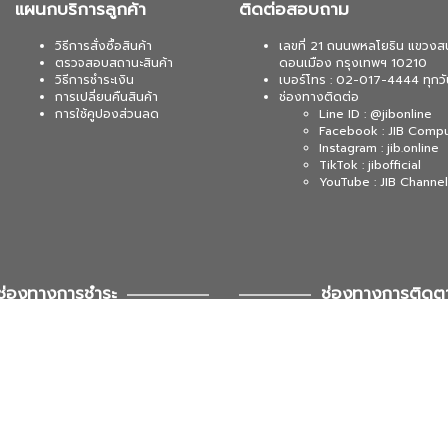
แผนกบริการลูกค้า
ติดต่อสอบถาม
วิธีการสั่งซื้อสินค้า
เลขที่ 21 ถนนพหลโยธิน แขวงส
ตรวจสอบสถานะสินค้า
ดอนเมือง กรุงเทพฯ 10210
วิธีการชำระเงิน
เบอร์โทร : 02-017-4444 ทุกวั
การเปลี่ยนคืนสินค้า
ช่องทางติดต่อ
การใช้คูปองส่วนลด
Line ID : @jibonline
Facebook : JIB Comp
Instagram : jib.online
TikTok : jibofficial
YouTube : JIB Channel
ช่องทางการชำระ
ช่องทางการติดต