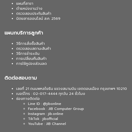
แผนที่สาขา
ตำแหน่งงานว่าง
ตรวจสอบประกันสินค้า
นิตยสารออนไลน์ ส.ค. 2569
แผนกบริการลูกค้า
วิธีการสั่งซื้อสินค้า
ตรวจสอบสถานะสินค้า
วิธีการชำระเงิน
การเปลี่ยนคืนสินค้า
การใช้คูปองส่วนลด
ติดต่อสอบถาม
เลขที่ 21 ถนนพหลโยธิน แขวงสนามบิน เขตดอนเมือง กรุงเทพฯ 10210
เบอร์โทร : 02-017-4444 ทุกวัน 24 ชั่วโมง
ช่องทางติดต่อ
Line ID : @jibonline
Facebook : JIB Computer Group
Instagram : jib.online
TikTok : jibofficial
YouTube : JIB Channel