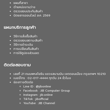
แผนที่สาขา
ตำแหน่งงานว่าง
ตรวจสอบประกันสินค้า
นิตยสารออนไลน์ ส.ค. 2569
แผนกบริการลูกค้า
วิธีการสั่งซื้อสินค้า
ตรวจสอบสถานะสินค้า
วิธีการชำระเงิน
การเปลี่ยนคืนสินค้า
การใช้คูปองส่วนลด
ติดต่อสอบถาม
เลขที่ 21 ถนนพหลโยธิน แขวงสนามบิน เขตดอนเมือง กรุงเทพฯ 10210
เบอร์โทร : 02-017-4444 ทุกวัน 24 ชั่วโมง
ช่องทางติดต่อ
Line ID : @jibonline
Facebook : JIB Computer Group
Instagram : jib.online
TikTok : jibofficial
YouTube : JIB Channel