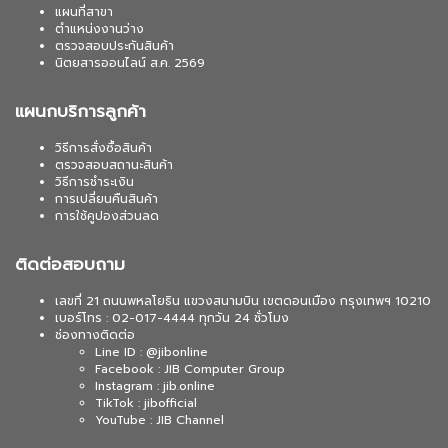
แผนที่สาขา
ตำแหน่งงานว่าง
ตรวจสอบประกันสินค้า
นิตยสารออนไลน์ ส.ค. 2569
แผนกบริการลูกค้า
วิธีการสั่งซื้อสินค้า
ตรวจสอบสถานะสินค้า
วิธีการชำระเงิน
การเปลี่ยนคืนสินค้า
การใช้คูปองส่วนลด
ติดต่อสอบถาม
เลขที่ 21 ถนนพหลโยธิน แขวงสนามบิน เขตดอนเมือง กรุงเทพฯ 10210
เบอร์โทร : 02-017-4444 ทุกวัน 24 ชั่วโมง
ช่องทางติดต่อ
Line ID : @jibonline
Facebook : JIB Computer Group
Instagram : jib.online
TikTok : jibofficial
YouTube : JIB Channel