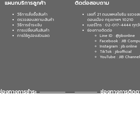
แผนกบริการลูกค้า
ติดต่อสอบถาม
วิธีการสั่งซื้อสินค้า
เลขที่ 21 ถนนพหลโยธิน แขวงส
ตรวจสอบสถานะสินค้า
ดอนเมือง กรุงเทพฯ 10210
วิธีการชำระเงิน
เบอร์โทร : 02-017-4444 ทุกวั
การเปลี่ยนคืนสินค้า
ช่องทางติดต่อ
การใช้คูปองส่วนลด
Line ID : @jibonline
Facebook : JIB Comp
Instagram : jib.online
TikTok : jibofficial
YouTube : JIB Channel
ช่องทางการชำระ
ช่องทางการติดต