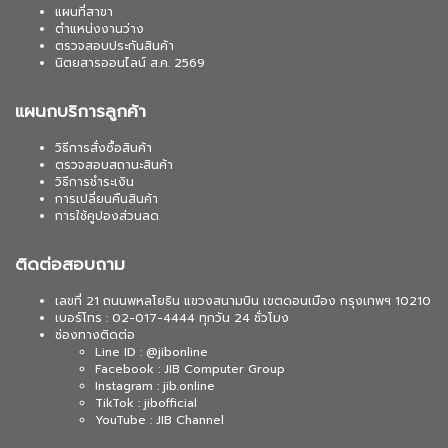
แผนที่สาขา
ตำแหน่งงานว่าง
ตรวจสอบประกันสินค้า
นิตยสารออนไลน์ ส.ค. 2569
แผนกบริการลูกค้า
วิธีการสั่งซื้อสินค้า
ตรวจสอบสถานะสินค้า
วิธีการชำระเงิน
การเปลี่ยนคืนสินค้า
การใช้คูปองส่วนลด
ติดต่อสอบถาม
เลขที่ 21 ถนนพหลโยธิน แขวงสนามบิน เขตดอนเมือง กรุงเทพฯ 10210
เบอร์โทร : 02-017-4444 ทุกวัน 24 ชั่วโมง
ช่องทางติดต่อ
Line ID : @jibonline
Facebook : JIB Computer Group
Instagram : jib.online
TikTok : jibofficial
YouTube : JIB Channel