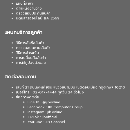
แผนที่สาขา
ตำแหน่งงานว่าง
ตรวจสอบประกันสินค้า
นิตยสารออนไลน์ ส.ค. 2569
แผนกบริการลูกค้า
วิธีการสั่งซื้อสินค้า
ตรวจสอบสถานะสินค้า
วิธีการชำระเงิน
การเปลี่ยนคืนสินค้า
การใช้คูปองส่วนลด
ติดต่อสอบถาม
เลขที่ 21 ถนนพหลโยธิน แขวงสนามบิน เขตดอนเมือง กรุงเทพฯ 10210
เบอร์โทร : 02-017-4444 ทุกวัน 24 ชั่วโมง
ช่องทางติดต่อ
Line ID : @jibonline
Facebook : JIB Computer Group
Instagram : jib.online
TikTok : jibofficial
YouTube : JIB Channel