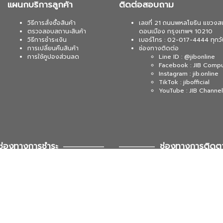
แผนกบริการลูกค้า
ติดต่อสอบถาม
วิธีการสั่งซื้อสินค้า
เลขที่ 21 ถนนพหลโยธิน แขวงส
ตรวจสอบสถานะสินค้า
ดอนเมือง กรุงเทพฯ 10210
วิธีการชำระเงิน
เบอร์โทร : 02-017-4444 ทุกวั
การเปลี่ยนคืนสินค้า
ช่องทางติดต่อ
การใช้คูปองส่วนลด
Line ID : @jibonline
Facebook : JIB Comp
Instagram : jib.online
TikTok : jibofficial
YouTube : JIB Channel
ช่องทางการชำระ
ช่องทางการติดต