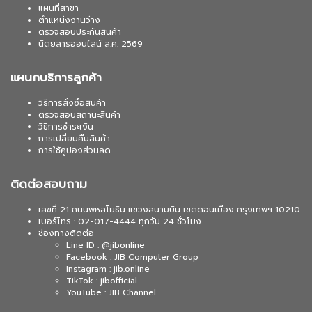
แผนที่สาขา
ตำแหน่งงานว่าง
ตรวจสอบประกันสินค้า
นิตยสารออนไลน์ ส.ค. 2569
แผนกบริการลูกค้า
วิธีการสั่งซื้อสินค้า
ตรวจสอบสถานะสินค้า
วิธีการชำระเงิน
การเปลี่ยนคืนสินค้า
การใช้คูปองส่วนลด
ติดต่อสอบถาม
เลขที่ 21 ถนนพหลโยธิน แขวงสนามบิน เขตดอนเมือง กรุงเทพฯ 10210
เบอร์โทร : 02-017-4444 ทุกวัน 24 ชั่วโมง
ช่องทางติดต่อ
Line ID : @jibonline
Facebook : JIB Computer Group
Instagram : jib.online
TikTok : jibofficial
YouTube : JIB Channel