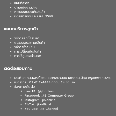
แผนที่สาขา
ตำแหน่งงานว่าง
ตรวจสอบประกันสินค้า
นิตยสารออนไลน์ ส.ค. 2569
แผนกบริการลูกค้า
วิธีการสั่งซื้อสินค้า
ตรวจสอบสถานะสินค้า
วิธีการชำระเงิน
การเปลี่ยนคืนสินค้า
การใช้คูปองส่วนลด
ติดต่อสอบถาม
เลขที่ 21 ถนนพหลโยธิน แขวงสนามบิน เขตดอนเมือง กรุงเทพฯ 10210
เบอร์โทร : 02-017-4444 ทุกวัน 24 ชั่วโมง
ช่องทางติดต่อ
Line ID : @jibonline
Facebook : JIB Computer Group
Instagram : jib.online
TikTok : jibofficial
YouTube : JIB Channel