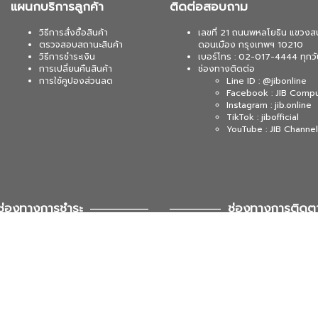
แผนกบริการลูกค้า
ติดต่อสอบถาม
วิธีการสั่งซื้อสินค้า
เลขที่ 21 ถนนพหลโยธิน แขวงส
ตรวจสอบสถานะสินค้า
ดอนเมือง กรุงเทพฯ 10210
วิธีการชำระเงิน
เบอร์โทร : 02-017-4444 ทุกวั
การเปลี่ยนคืนสินค้า
ช่องทางติดต่อ
การใช้คูปองส่วนลด
Line ID : @jibonline
Facebook : JIB Comp
Instagram : jib.online
TikTok : jibofficial
YouTube : JIB Channel
ช่องทางการชำระ
ช่องทางการติดต