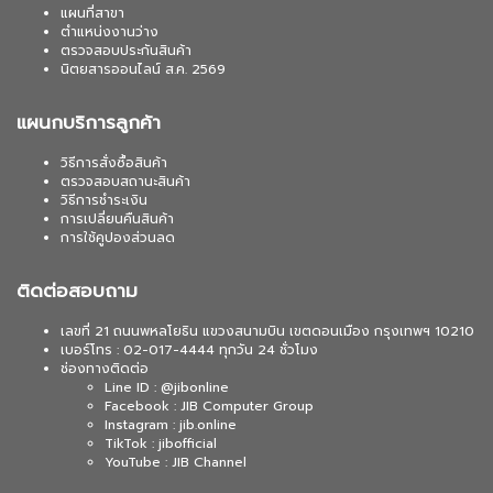
แผนที่สาขา
ตำแหน่งงานว่าง
ตรวจสอบประกันสินค้า
นิตยสารออนไลน์ ส.ค. 2569
แผนกบริการลูกค้า
วิธีการสั่งซื้อสินค้า
ตรวจสอบสถานะสินค้า
วิธีการชำระเงิน
การเปลี่ยนคืนสินค้า
การใช้คูปองส่วนลด
ติดต่อสอบถาม
เลขที่ 21 ถนนพหลโยธิน แขวงสนามบิน เขตดอนเมือง กรุงเทพฯ 10210
เบอร์โทร : 02-017-4444 ทุกวัน 24 ชั่วโมง
ช่องทางติดต่อ
Line ID : @jibonline
Facebook : JIB Computer Group
Instagram : jib.online
TikTok : jibofficial
YouTube : JIB Channel