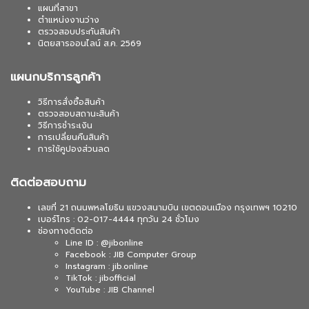
แผนที่สาขา
ตำแหน่งงานว่าง
ตรวจสอบประกันสินค้า
นิตยสารออนไลน์ ส.ค. 2569
แผนกบริการลูกค้า
วิธีการสั่งซื้อสินค้า
ตรวจสอบสถานะสินค้า
วิธีการชำระเงิน
การเปลี่ยนคืนสินค้า
การใช้คูปองส่วนลด
ติดต่อสอบถาม
เลขที่ 21 ถนนพหลโยธิน แขวงสนามบิน เขตดอนเมือง กรุงเทพฯ 10210
เบอร์โทร : 02-017-4444 ทุกวัน 24 ชั่วโมง
ช่องทางติดต่อ
Line ID : @jibonline
Facebook : JIB Computer Group
Instagram : jib.online
TikTok : jibofficial
YouTube : JIB Channel