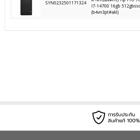
SYN0232501171324
I7-14700 16gb 512gbss
(b4vn3pt#akl)