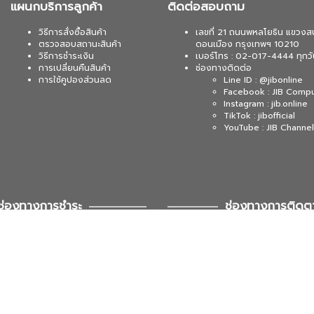
แผนกบริการลูกค้า
ติดต่อสอบถาม
วิธีการสั่งซื้อสินค้า
เลขที่ 21 ถนนพหลโยธิน แขวงส
ตรวจสอบสถานะสินค้า
ดอนเมือง กรุงเทพฯ 10210
วิธีการชำระเงิน
เบอร์โทร : 02-017-4444 ทุกวั
การเปลี่ยนคืนสินค้า
ช่องทางติดต่อ
การใช้คูปองส่วนลด
Line ID : @jibonline
Facebook : JIB Comp
Instagram : jib.online
TikTok : jibofficial
YouTube : JIB Channel
ช่องทางการชำระ
ช่องทางการติดต