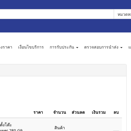
หมวดหม
างราคา
เงื่อนไขบริการ
การรับประกัน
ตรวจสอบการนำส่ง
แ
ราคา
จำนวน
ส่วนลด
เงินรวม
ลบ
ั้งโต๊ะ
สินค้า
ower 280 G9