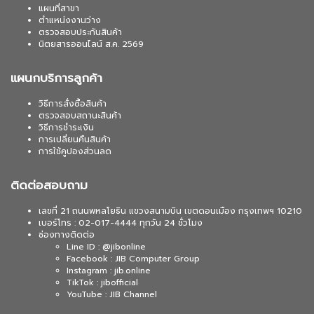
แผนที่สาขา
ตำแหน่งงานว่าง
ตรวจสอบประกันสินค้า
นิตยสารออนไลน์ ส.ค. 2569
แผนกบริการลูกค้า
วิธีการสั่งซื้อสินค้า
ตรวจสอบสถานะสินค้า
วิธีการชำระเงิน
การเปลี่ยนคืนสินค้า
การใช้คูปองส่วนลด
ติดต่อสอบถาม
เลขที่ 21 ถนนพหลโยธิน แขวงสนามบิน เขตดอนเมือง กรุงเทพฯ 10210
เบอร์โทร : 02-017-4444 ทุกวัน 24 ชั่วโมง
ช่องทางติดต่อ
Line ID : @jibonline
Facebook : JIB Computer Group
Instagram : jib.online
TikTok : jibofficial
YouTube : JIB Channel