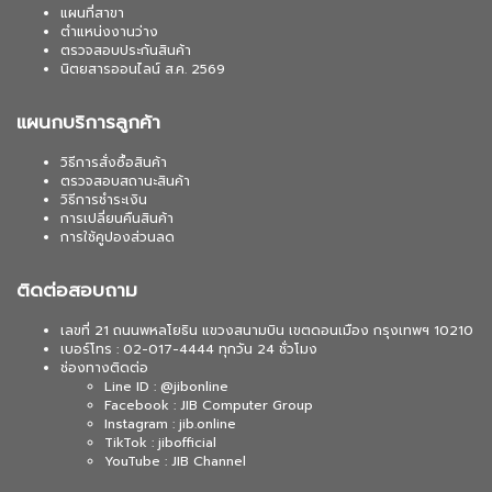
แผนที่สาขา
ตำแหน่งงานว่าง
ตรวจสอบประกันสินค้า
นิตยสารออนไลน์ ส.ค. 2569
แผนกบริการลูกค้า
วิธีการสั่งซื้อสินค้า
ตรวจสอบสถานะสินค้า
วิธีการชำระเงิน
การเปลี่ยนคืนสินค้า
การใช้คูปองส่วนลด
ติดต่อสอบถาม
เลขที่ 21 ถนนพหลโยธิน แขวงสนามบิน เขตดอนเมือง กรุงเทพฯ 10210
เบอร์โทร : 02-017-4444 ทุกวัน 24 ชั่วโมง
ช่องทางติดต่อ
Line ID : @jibonline
Facebook : JIB Computer Group
Instagram : jib.online
TikTok : jibofficial
YouTube : JIB Channel