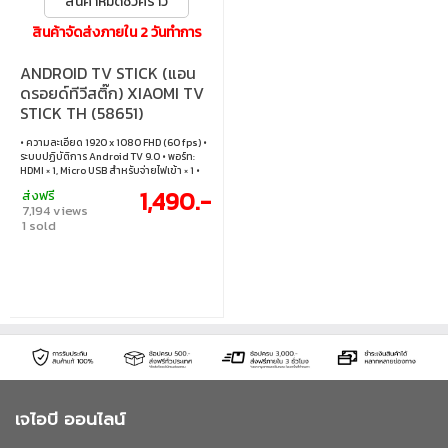
สินค้าหมดชั่วคราว
สินค้าจัดส่งภายใน 2 วันทำการ
ANDROID TV STICK (แอน
ดรอยด์ทีวีสติ๊ก) XIAOMI TV
STICK TH (58651)
• ความละเอียด 1920 x 1080 FHD (60 fps) •
ระบบปฏิบัติการ Android TV 9.0 • พอร์ท:
HDMI × 1, Micro USB สำหรับจ่ายไฟเข้า × 1 •
รองรับไวไฟ Wi-Fi 2.4GHz/5GHz • รองรับ
1,490.-
ส่งฟรี
บลูทูธ 4.2
7,194 views
1 sold
เจไอบี ออนไลน์