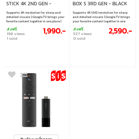
STICK 4K 2ND GEN -
BOX S 3RD GEN - BLACK
BLACK MDZ-33-AA
MDZ-32-AA
Supports 4K resolution for sharp and
Supports 4K UHD resolution for sharp
detailed visuals | Google TV brings your
and detailed visuals | Google TV brings
favorite content together in one place |
your favorite content together in one
Quad-core Cortex-A55 CPU with 2GB RAM
place | 2GB + 32GB memory for smoother
1,990.-
2,590.-
ส่งฟรี
ส่งฟรี
for smooth performance | Supports Dolby
use and more app storage | Wi-Fi 6
198 views
537 views
Vision, HDR10+, Dolby Atmos, and DTS:X |
support for faster internet connectivity |
1 sold
0 sold
Easy connectivity with Wi-Fi
Supports Dolby Vision, HDR10+, Dolby
2.4GHz/5GHz and Bluetooth 5.2
Atmos, and DTS:X