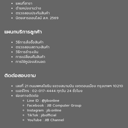
แผนที่สาขา
ตำแหน่งงานว่าง
ตรวจสอบประกันสินค้า
นิตยสารออนไลน์ ส.ค. 2569
แผนกบริการลูกค้า
วิธีการสั่งซื้อสินค้า
ตรวจสอบสถานะสินค้า
วิธีการชำระเงิน
การเปลี่ยนคืนสินค้า
การใช้คูปองส่วนลด
ติดต่อสอบถาม
เลขที่ 21 ถนนพหลโยธิน แขวงสนามบิน เขตดอนเมือง กรุงเทพฯ 10210
เบอร์โทร : 02-017-4444 ทุกวัน 24 ชั่วโมง
ช่องทางติดต่อ
Line ID : @jibonline
Facebook : JIB Computer Group
Instagram : jib.online
TikTok : jibofficial
YouTube : JIB Channel