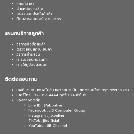
แผนที่สาขา
ตำแหน่งงานว่าง
ตรวจสอบประกันสินค้า
นิตยสารออนไลน์ ส.ค. 2569
แผนกบริการลูกค้า
วิธีการสั่งซื้อสินค้า
ตรวจสอบสถานะสินค้า
วิธีการชำระเงิน
การเปลี่ยนคืนสินค้า
การใช้คูปองส่วนลด
ติดต่อสอบถาม
เลขที่ 21 ถนนพหลโยธิน แขวงสนามบิน เขตดอนเมือง กรุงเทพฯ 10210
เบอร์โทร : 02-017-4444 ทุกวัน 24 ชั่วโมง
ช่องทางติดต่อ
Line ID : @jibonline
Facebook : JIB Computer Group
Instagram : jib.online
TikTok : jibofficial
YouTube : JIB Channel