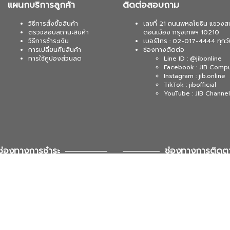
แผนกบริการลูกค้า
ติดต่อสอบถาม
วิธีการสั่งซื้อสินค้า
เลขที่ 21 ถนนพหลโยธิน แขวงส
ตรวจสอบสถานะสินค้า
ดอนเมือง กรุงเทพฯ 10210
วิธีการชำระเงิน
เบอร์โทร : 02-017-4444 ทุกวั
การเปลี่ยนคืนสินค้า
ช่องทางติดต่อ
การใช้คูปองส่วนลด
Line ID : @jibonline
Facebook : JIB Comp
Instagram : jib.online
TikTok : jibofficial
YouTube : JIB Channel
ช่องทางการชำระ
ช่องทางการติดต