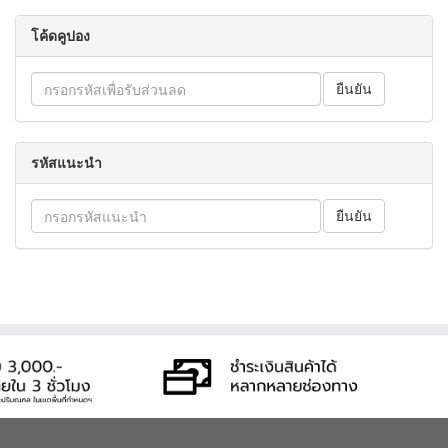
โค้ดคูปอง
รหัสแนะนำ