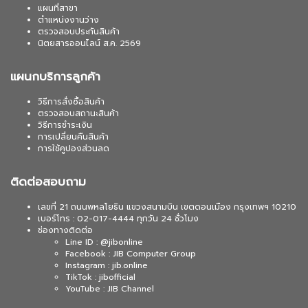
แผนที่สาขา
ตำแหน่งงานว่าง
ตรวจสอบประกันสินค้า
นิตยสารออนไลน์ ส.ค. 2569
แผนกบริการลูกค้า
วิธีการสั่งซื้อสินค้า
ตรวจสอบสถานะสินค้า
วิธีการชำระเงิน
การเปลี่ยนคืนสินค้า
การใช้คูปองส่วนลด
ติดต่อสอบถาม
เลขที่ 21 ถนนพหลโยธิน แขวงสนามบิน เขตดอนเมือง กรุงเทพฯ 10210
เบอร์โทร : 02-017-4444 ทุกวัน 24 ชั่วโมง
ช่องทางติดต่อ
Line ID : @jibonline
Facebook : JIB Computer Group
Instagram : jib.online
TikTok : jibofficial
YouTube : JIB Channel