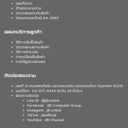
แผนที่สาขา
ตำแหน่งงานว่าง
ตรวจสอบประกันสินค้า
นิตยสารออนไลน์ ส.ค. 2569
แผนกบริการลูกค้า
วิธีการสั่งซื้อสินค้า
ตรวจสอบสถานะสินค้า
วิธีการชำระเงิน
การเปลี่ยนคืนสินค้า
การใช้คูปองส่วนลด
ติดต่อสอบถาม
เลขที่ 21 ถนนพหลโยธิน แขวงสนามบิน เขตดอนเมือง กรุงเทพฯ 10210
เบอร์โทร : 02-017-4444 ทุกวัน 24 ชั่วโมง
ช่องทางติดต่อ
Line ID : @jibonline
Facebook : JIB Computer Group
Instagram : jib.online
TikTok : jibofficial
YouTube : JIB Channel