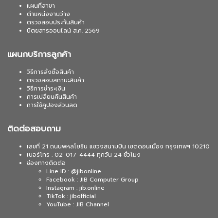
แผนที่สาขา
ตำแหน่งงานว่าง
ตรวจสอบประกันสินค้า
นิตยสารออนไลน์ ส.ค. 2569
แผนกบริการลูกค้า
วิธีการสั่งซื้อสินค้า
ตรวจสอบสถานะสินค้า
วิธีการชำระเงิน
การเปลี่ยนคืนสินค้า
การใช้คูปองส่วนลด
ติดต่อสอบถาม
เลขที่ 21 ถนนพหลโยธิน แขวงสนามบิน เขตดอนเมือง กรุงเทพฯ 10210
เบอร์โทร : 02-017-4444 ทุกวัน 24 ชั่วโมง
ช่องทางติดต่อ
Line ID : @jibonline
Facebook : JIB Computer Group
Instagram : jib.online
TikTok : jibofficial
YouTube : JIB Channel