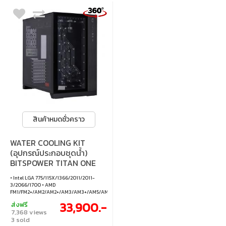
สินค้าหมดชั่วคราว
WATER COOLING KIT
(อุปกรณ์ประกอบชุดน้ำ)
BITSPOWER TITAN ONE
3.0 - INCLUDED LIAN LI O11
• Intel LGA 775/115X/1366/2011/2011-
DYNAMIC CASE
3/2066/1700 • AMD
FM1/FM2+/AM2/AM2+/AM3/AM3+/AM5/AM5
33,900.-
ส่งฟรี
7,368 views
3 sold