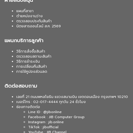
ฝ่ายสนับสนุน
แผนที่สาขา
ตำแหน่งงานว่าง
ตรวจสอบประกันสินค้า
นิตยสารออนไลน์ ส.ค. 2569
แผนกบริการลูกค้า
วิธีการสั่งซื้อสินค้า
ตรวจสอบสถานะสินค้า
วิธีการชำระเงิน
การเปลี่ยนคืนสินค้า
การใช้คูปองส่วนลด
ติดต่อสอบถาม
เลขที่ 21 ถนนพหลโยธิน แขวงสนามบิน เขตดอนเมือง กรุงเทพฯ 10210
เบอร์โทร : 02-017-4444 ทุกวัน 24 ชั่วโมง
ช่องทางติดต่อ
Line ID : @jibonline
Facebook : JIB Computer Group
Instagram : jib.online
TikTok : jibofficial
YouTube : JIB Channel