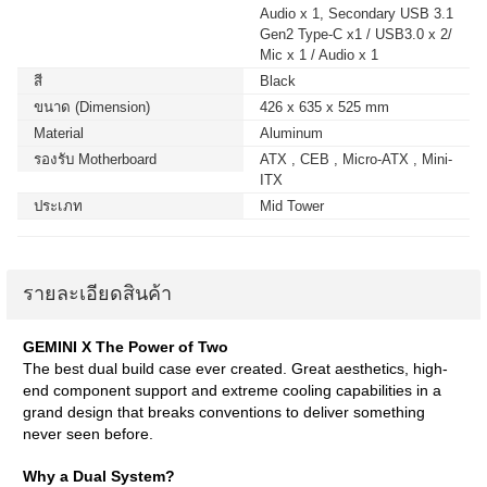
Audio x 1, Secondary USB 3.1
Gen2 Type-C x1 / USB3.0 x 2/
Mic x 1 / Audio x 1
สี
Black
ขนาด (Dimension)
426 x 635 x 525 mm
Material
Aluminum
รองรับ Motherboard
ATX , CEB , Micro-ATX , Mini-
ITX
ประเภท
Mid Tower
รายละเอียดสินค้า
GEMINI X The Power of Two
The best dual build case ever created. Great aesthetics, high-
end component support and extreme cooling capabilities in a
grand design that breaks conventions to deliver something
never seen before.
Why a Dual System?