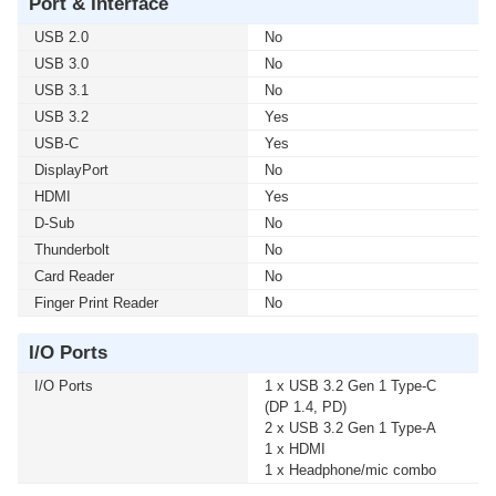
Port & Interface
USB 2.0
No
USB 3.0
No
USB 3.1
No
USB 3.2
Yes
USB-C
Yes
DisplayPort
No
HDMI
Yes
D-Sub
No
Thunderbolt
No
Card Reader
No
Finger Print Reader
No
I/O Ports
I/O Ports
1 x USB 3.2 Gen 1 Type-C
(DP 1.4, PD)
2 x USB 3.2 Gen 1 Type-A
1 x HDMI
1 x Headphone/mic combo