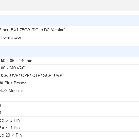
Smart BX1 750W (DC to DC Version)
Thermaltake
150 x 86 x 140 mm
100 - 240 VAC
OCP/ OVP/ OPP/ OTP/ SCP/ UVP
80 Plus Bronze
NON Modular
1
4
6
2 x 6+2 Pin
2 x 4+4 Pin
1 x 20+4 Pin