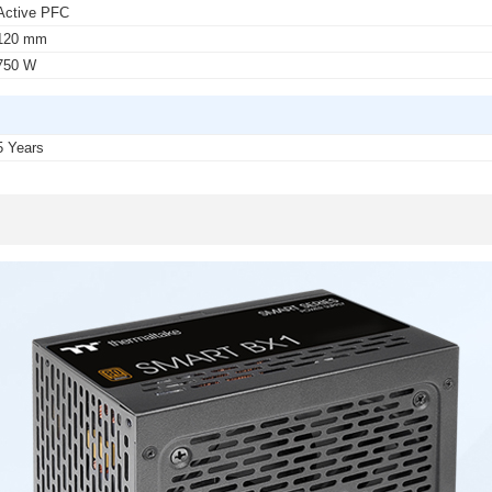
Active PFC
120 mm
750 W
5 Years