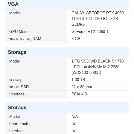
VGA
Model
GALAX GEFORCE RTX 4060
TI 8GB 1-CLICK OC - 8GB
GDDR6
GPU Model
GeForce RTX 4060 Ti
ขนาดความจุ RAM
8 GB
Storage
Model
1 TB SSD WD BLACK SN770
- PCIe 4x4/NVMe M.2 2280
(WDS100T3X0E)
ความจุ
1.00 TB
ขนาด SSD
22 x 80 mm
Interface
PCIe 4.0
Storage
Model
N/A
Form Factor
No
Interface
No