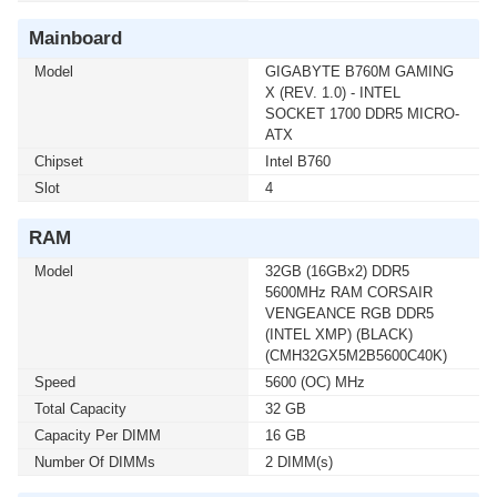
Mainboard
Model
GIGABYTE B760M GAMING
X (REV. 1.0) - INTEL
SOCKET 1700 DDR5 MICRO-
ATX
Chipset
Intel B760
Slot
4
RAM
Model
32GB (16GBx2) DDR5
5600MHz RAM CORSAIR
VENGEANCE RGB DDR5
(INTEL XMP) (BLACK)
(CMH32GX5M2B5600C40K)
Speed
5600 (OC) MHz
Total Capacity
32 GB
Capacity Per DIMM
16 GB
Number Of DIMMs
2 DIMM(s)