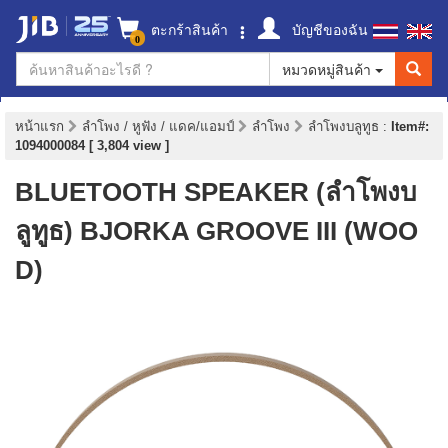
ตะกร้าสินค้า
บัญชีของฉัน
0
หมวดหมู่สินค้า
หน้าแรก
ลำโพง / หูฟัง / แดค/แอมป์
ลำโพง
ลำโพงบลูทูธ
:
Item#:
1094000084 [ 3,804 view ]
BLUETOOTH SPEAKER (ลำโพงบ
ลูทูธ) BJORKA GROOVE III (WOO
D)