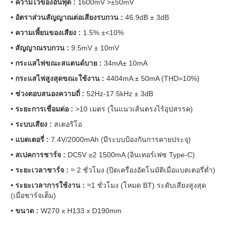
• ความไวของอินพุต :
1600mV >±50mV
• อัตราส่วนสัญญาณต่อเสียงรบกวน :
46.9dB ± 3dB
• ความเพี้ยนของเสียง :
1.5% ±<10%
• สัญญาณรบกวน :
9.5mV ± 10mV
• กระแสไฟขณะสแตนด์บาย :
34mA± 10mA
• กระแสไฟสูงสุดขณะใช้งาน :
4404mA ± 50mA (THD=10%)
• ช่วงตอบสนองความถี่ :
52Hz-17.5kHz ± 3dB
• ระยะการเชื่อมต่อ :
>10 เมตร (ในแนวเส้นตรงไร้อุปสรรค)
• ระบบเสียง :
สเตอริโอ
• แบตเตอรี่ :
7.4V/2000mAh (มีระบบป้องกันการคายประจุ)
• สเปคการชาร์จ :
DC5V ≥2 1500mA (อินเทอร์เฟซ Type-C)
• ระยะเวลาชาร์จ :
≈ 2 ชั่วโมง (ปิดเครื่องอัตโนมัติเมื่อแบตเตอรี่ต่ำ)
• ระยะเวลาการใช้งาน :
≈1 ชั่วโมง (โหมด BT) ระดับเสียงสูงสุด
(เมื่อชาร์จเต็ม)
• ขนาด :
W270 x H133 x D190mm