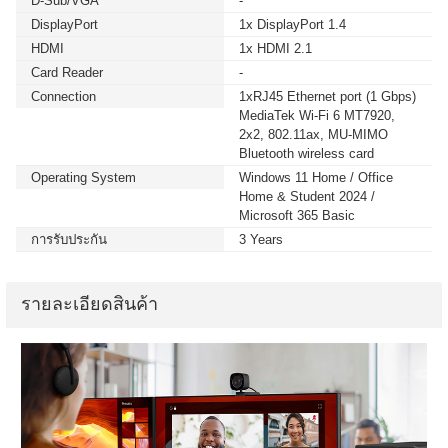
D-Sub/VGA
-
DisplayPort
1x DisplayPort 1.4
HDMI
1x HDMI 2.1
Card Reader
-
Connection
1xRJ45 Ethernet port (1 Gbps)
MediaTek Wi-Fi 6 MT7920,
2x2, 802.11ax, MU-MIMO
Bluetooth wireless card
Operating System
Windows 11 Home / Office
Home & Student 2024 /
Microsoft 365 Basic
การรับประกัน
3 Years
รายละเอียดสินค้า