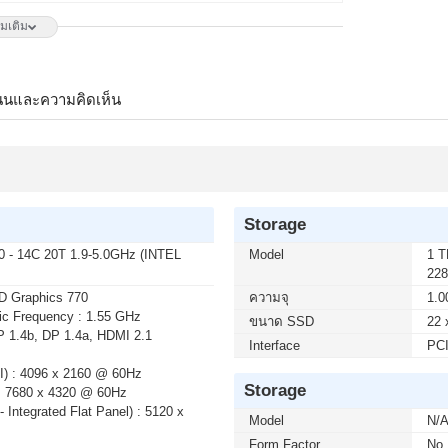
ิ่มเติม
50 บาท จากปกติ 6,650 บาท เหลือเพียง 4,900 บาท
Hz G-SYNC-COM (1 เซ็ต ต่อ 1 จอ) สนใจโปรโมชั่นนี้
นนและความคิดเห็น
 บาท จากปกติ 2,790 บาท เหลือเพียง 2,300 บาท
3L E14 144Hz FREESYNC (1 เซ็ต ต่อ 1 จอ) สนใจโปร
Storage
 - 14C 20T 1.9-5.0GHz (INTEL
Model
1 
วเตอร์ถึงบ้านคุณ เมื่อซื้อพร้อมคอมเซ็ต ลดทันที 200 บาท
22
 บาท (เฉพาะกรุงเทพฯ และปริมณฑล) สนใจโปรโมชั่นนี้
D Graphics 770
ความจุ
1.0
c Frequency : 1.55 GHz
ขนาด SSD
22 
P 1.4b, DP 1.4a, HDMI 2.1
Interface
PCI
 บาท จากปกติ 3,590 บาท เหลือเพียง 2,800 บาท
I) : 4096 x 2160 @ 60Hz
 E14 144Hz FREESYNC (1 เซ็ต ต่อ 1 จอ) สนใจโปร
Storage
: 7680 x 4320 @ 60Hz
 Integrated Flat Panel) : 5120 x
Model
N/
Form Factor
No