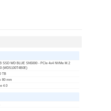
TB SSD WD BLUE SN5000 - PCIe 4x4 NVMe M.2
80 (WDS100T4B0E)
0 TB
x 80 mm
e 4.0
A