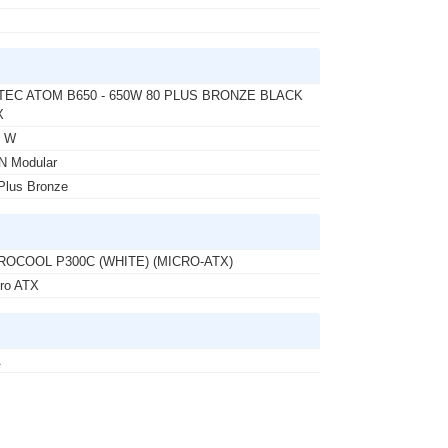
TEC ATOM B650 - 650W 80 PLUS BRONZE BLACK
X
0 W
N Modular
Plus Bronze
ROCOOL P300C (WHITE) (MICRO-ATX)
ro ATX
A