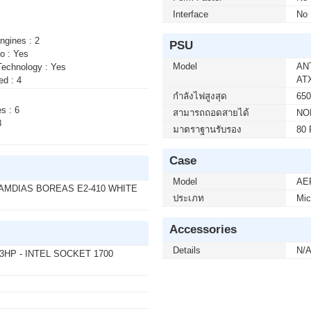
Interface
No
50 บาท จากปกติ 3,950 บาท เหลือเพียง 2,900 บาท
5F2A SPEAKERS 240Hz (1 เซ็ต ต่อ 1 จอ) สนใจโปร
ngines : 2
PSU
o : Yes
Model
AN
Technology : Yes
AT
ed : 4
00 บาท จากปกติ 9,900 บาท เหลือเพียง 5,900 บาท
กำลังไฟสูงสุด
65
50F LS32FG502EEXXT 2K 180Hz G-SYNC-COM (1
s : 6
สามารถถอดสายได้
NO
ต่อ 02-017-4444
8
มาตราฐานรับรอง
80 
Case
บาท จากปกติ 740 บาท เหลือเพียง 690 บาท
Model
AE
50) WIRELESS GRAPHITE (1 เซ็ต ต่อ 1 อัน)
AMDIAS BOREAS E2-410 WHITE
4
ประเภท
Mic
Accessories
 บาท จากปกติ 4,090 บาท เหลือเพียง 3,690 บาท
Details
N/
HP - INTEL SOCKET 1700
it Eng Intl 1pk DSP OEI DVD (KW9-00632)(1 เซ็ต
02-017-4444