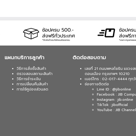
 บาท จากปกติ 2,590 บาท เหลือเพียง 2,160 บาท UPS
630WATT (1 เซ็ต ต่อ 1 อัน) สนใจโปรโมชั่นนี้ ติดต่อ
 บาท จากปกติ 4,890 บาท เหลือเพียง 4,290 บาท UPS
/900WATT (1 เซ็ต ต่อ 1 อัน) สนใจโปรโมชั่นนี้ ติดต่อ
แผนกบริการลูกค้า
ติดต่อสอบถาม
วิธีการสั่งซื้อสินค้า
เลขที่ 21 ถนนพหลโยธิน แขวงส
ตรวจสอบสถานะสินค้า
ดอนเมือง กรุงเทพฯ 10210
วิธีการชำระเงิน
เบอร์โทร : 02-017-4444 ทุกวั
การเปลี่ยนคืนสินค้า
ช่องทางติดต่อ
การใช้คูปองส่วนลด
Line ID : @jibonline
Facebook : JIB Comp
Instagram : jib.online
TikTok : jibofficial
YouTube : JIB Channel