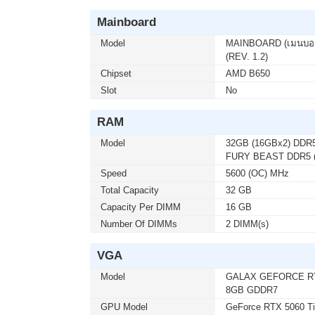
เมื่อซื้อพร้อมคอมเซ็ต ลดทันที 790
Mainboard
MONITOR 27 MSI IPS PRO MP273L
Model
MAINBOARD (เมนบอ
โมชั่นนี้ ติดต่อ 02-017-4444
(REV. 1.2)
Chipset
AMD B650
Slot
No
เมื่อซื้อพร้อมคอมเซ็ต ลดทันที 1,0
MONITOR 24.5 GIGABYTE IPS GS2
RAM
โมชั่นนี้ ติดต่อ 02-017-4444
Model
32GB (16GBx2) DD
FURY BEAST DDR5 (
เมื่อซื้อพร้อมคอมเซ็ต ลดทันที 4,0
Speed
5600 (OC) MHz
MONITOR 32 SAMSUNG IPS G5 G
Total Capacity
32 GB
เซ็ต ต่อ 1 จอ) สนใจโปรโมชั่นนี้ ติด
Capacity Per DIMM
16 GB
Number Of DIMMs
2 DIMM(s)
เมื่อซื้อพร้อมคอมเซ็ต ลดทันที 50 
VGA
KEYBOARD+MOUSE LOGITECH (MK2
สนใจโปรโมชั่นนี้ ติดต่อ 02-017-444
Model
GALAX GEFORCE RTX
8GB GDDR7
GPU Model
GeForce RTX 5060 Ti