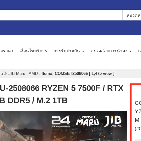
หมวดหม
างราคา
เงื่อนไขบริการ
การรับประกัน
ตรวจสอบการนำส่ง
แ
aru
JIB Maru - AMD
:
Item#: COMSET2508066 [ 1,475 view ]
2508066 RYZEN 5 7500F / RTX
GB DDR5 / M.2 1TB
C
YZ
M 
(#