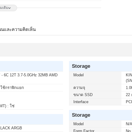
ิ่มเติม
 บาท จากปกติ 3,750 บาท เหลือเพียง 2,800 บาท
24G30 240Hz G-SYNC-COM (1 เซ็ต ต่อ 1 จอ) สนใจ
นนและความคิดเห็น
50 บาท จากปกติ 6,650 บาท เหลือเพียง 4,900 บาท
Hz G-SYNC-COM (1 เซ็ต ต่อ 1 จอ) สนใจโปรโมชั่นนี้
Storage
 บาท จากปกติ 2,790 บาท เหลือเพียง 2,300 บาท
- 6C 12T 3.7-5.0GHz 32MB AMD
Model
KI
3L E14 144Hz FREESYNC (1 เซ็ต ต่อ 1 จอ) สนใจโปร
(S
องใช้กราฟิกแยก
ความจุ
1.0
ขนาด SSD
22 
Interface
PCI
MT) : ใช่
วเตอร์ถึงบ้านคุณ เมื่อซื้อพร้อมคอมเซ็ต ลดทันที 200 บาท
 บาท (เฉพาะกรุงเทพฯ และปริมณฑล) สนใจโปรโมชั่นนี้
Storage
Model
N/
BLACK ARGB
Form Factor
No