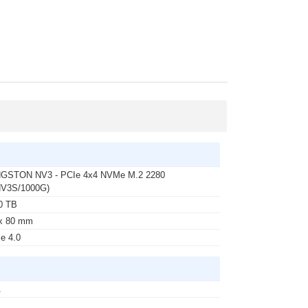
NGSTON NV3 - PCIe 4x4 NVMe M.2 2280
NV3S/1000G)
0 TB
x 80 mm
e 4.0
A