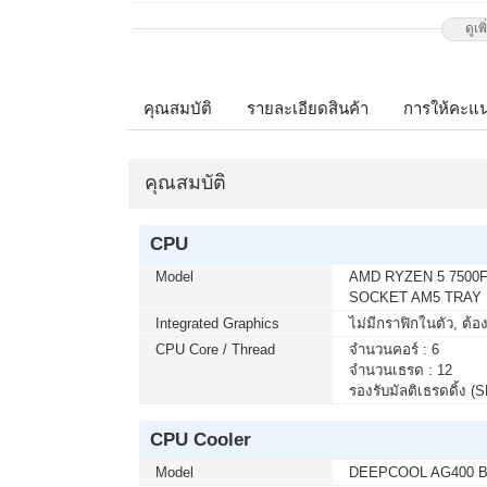
ดูเพ
เมื่อซื้อพร้อมคอมเซ็ต ลดทันที 950
MONITOR 23.8 VIEWSONIC IPS VX
โปรโมชั่นนี้ ติดต่อ 02-017-4444
คุณสมบัติ
รายละเอียดสินค้า
การให้คะแ
เมื่อซื้อพร้อมคอมเซ็ต ลดทันที 1,7
MONITOR 27 LG IPS 27G550B-B 300
คุณสมบัติ
ติดต่อ 02-017-4444
CPU
เมื่อซื้อพร้อมคอมเซ็ต ลดทันที 490
Model
AMD RYZEN 5 7500F 
MONITOR 23.8 MSI IPS PRO MP24
SOCKET AM5 TRAY
โมชั่นนี้ ติดต่อ 02-017-4444
Integrated Graphics
ไม่มีกราฟิกในตัว, ต้
CPU Core / Thread
จำนวนคอร์ : 6
จำนวนเธรด : 12
รองรับมัลติเธรดดิ้ง (S
บริการ Onsite Service ติดตั้งคอมพิ
จากปกติ 1,000 บาท เหลือเพียง 800
ติดต่อ 02-017-4444
CPU Cooler
Model
DEEPCOOL AG400 