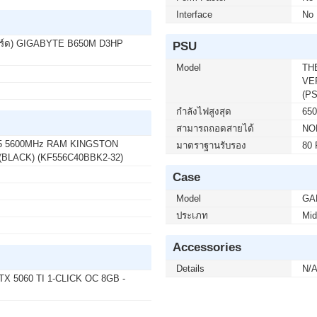
Interface
No
 บาท จากปกติ 3,590 บาท เหลือเพียง 2,800 บาท
 E14 144Hz FREESYNC (1 เซ็ต ต่อ 1 จอ) สนใจโปร
ร์ด) GIGABYTE B650M D3HP
PSU
Model
TH
VE
50 บาท จากปกติ 3,950 บาท เหลือเพียง 2,900 บาท
(P
5F2A SPEAKERS 240Hz (1 เซ็ต ต่อ 1 จอ) สนใจโปร
กำลังไฟสูงสุด
65
สามารถถอดสายได้
NO
R5 5600MHz RAM KINGSTON
มาตราฐานรับรอง
80 
BLACK) (KF556C40BBK2-32)
00 บาท จากปกติ 9,900 บาท เหลือเพียง 5,900 บาท
Case
50F LS32FG502EEXXT 2K 180Hz G-SYNC-COM (1
ต่อ 02-017-4444
Model
GA
ประเภท
Mid
Accessories
บาท จากปกติ 740 บาท เหลือเพียง 690 บาท
50) WIRELESS GRAPHITE (1 เซ็ต ต่อ 1 อัน)
Details
N/
4
 5060 TI 1-CLICK OC 8GB -