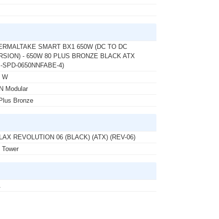
ERMALTAKE SMART BX1 650W (DC TO DC
RSION) - 650W 80 PLUS BRONZE BLACK ATX
S-SPD-0650NNFABE-4)
0 W
N Modular
Plus Bronze
LAX REVOLUTION 06 (BLACK) (ATX) (REV-06)
 Tower
A