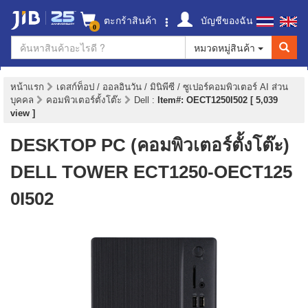
ตะกร้าสินค้า
บัญชีของฉัน
0
หมวดหมู่สินค้า
หน้าแรก
เดสก์ท็อป / ออลอินวัน / มินิพีซี / ซูเปอร์คอมพิวเตอร์ AI ส่วน
บุคคล
คอมพิวเตอร์ตั้งโต๊ะ
Dell
:
Item#: OECT1250I502 [ 5,039
view ]
DESKTOP PC (คอมพิวเตอร์ตั้งโต๊ะ)
DELL TOWER ECT1250-OECT125
0I502