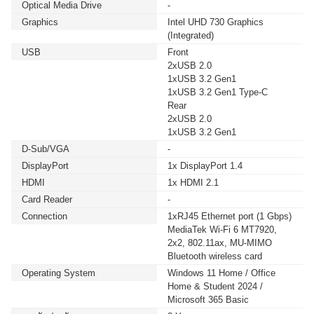
Optical Media Drive
-
Graphics
Intel UHD 730 Graphics
(Integrated)
USB
Front
2xUSB 2.0
1xUSB 3.2 Gen1
1xUSB 3.2 Gen1 Type-C
Rear
2xUSB 2.0
1xUSB 3.2 Gen1
D-Sub/VGA
-
DisplayPort
1x DisplayPort 1.4
HDMI
1x HDMI 2.1
Card Reader
-
Connection
1xRJ45 Ethernet port (1 Gbps)
MediaTek Wi-Fi 6 MT7920,
2x2, 802.11ax, MU-MIMO
Bluetooth wireless card
Operating System
Windows 11 Home / Office
Home & Student 2024 /
Microsoft 365 Basic