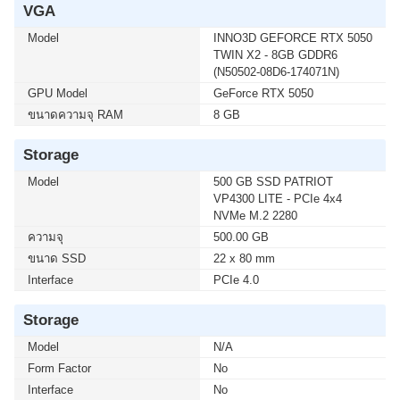
VGA
โมชั่นนี้ ติดต่อ 02-017-4444
Model
INNO3D GEFORCE RTX 5050
TWIN X2 - 8GB GDDR6
เมื่อซื้อพร้อมคอมเซ็ต ลดทันที 600 บาท จากปกติ 4,890
(N50502-08D6-174071N)
บาท เหลือเพียง 4,290 บาท UPS SYNDOME (ECO II
GPU Model
1500 LCD) 1500VA/900WATT (1 เซ็ต ต่อ 1 อัน) สนใจโปร
GeForce RTX 5050
โมชั่นนี้ ติดต่อ 02-017-4444
ขนาดความจุ RAM
8 GB
Storage
Model
500 GB SSD PATRIOT
VP4300 LITE - PCIe 4x4
NVMe M.2 2280
ความจุ
500.00 GB
ขนาด SSD
22 x 80 mm
Interface
PCIe 4.0
Storage
Model
N/A
Form Factor
No
Interface
No