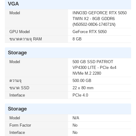
VGA
โมชั่นนี้ ติดต่อ 02-017-4444
Model
INNO3D GEFORCE RTX 5050
TWIN X2 - 8GB GDDR6
เมื่อซื้อพร้อมคอมเซ็ต ลดทันที 600 บาท จากปกติ 4,890
(N50502-08D6-174071N)
บาท เหลือเพียง 4,290 บาท UPS SYNDOME (ECO II
GPU Model
1500 LCD) 1500VA/900WATT (1 เซ็ต ต่อ 1 อัน) สนใจโปร
GeForce RTX 5050
โมชั่นนี้ ติดต่อ 02-017-4444
ขนาดความจุ RAM
8 GB
Storage
Model
500 GB SSD PATRIOT
VP4300 LITE - PCIe 4x4
NVMe M.2 2280
ความจุ
500.00 GB
ขนาด SSD
22 x 80 mm
Interface
PCIe 4.0
Storage
Model
N/A
Form Factor
No
Interface
No