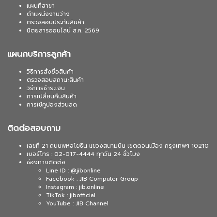
แผนที่สาขา
ตำแหน่งงานว่าง
ตรวจสอบประกันสินค้า
นิตยสารออนไลน์ ส.ค. 2569
แผนกบริการลูกค้า
วิธีการสั่งซื้อสินค้า
ตรวจสอบสถานะสินค้า
วิธีการชำระเงิน
การเปลี่ยนคืนสินค้า
การใช้คูปองส่วนลด
ติดต่อสอบถาม
เลขที่ 21 ถนนพหลโยธิน แขวงสนามบิน เขตดอนเมือง กรุงเทพฯ 10210
เบอร์โทร : 02-017-4444 ทุกวัน 24 ชั่วโมง
ช่องทางติดต่อ
Line ID : @jibonline
Facebook : JIB Computer Group
Instagram : jib.online
TikTok : jibofficial
YouTube : JIB Channel