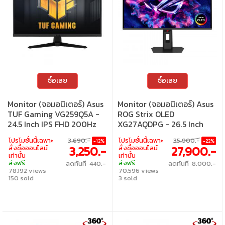
ซื้อเลย
ซื้อเลย
Monitor (จอมอนิเตอร์) Asus
Monitor (จอมอนิเตอร์) Asus
TUF Gaming VG259Q5A -
ROG Strix OLED
24.5 Inch IPS FHD 200Hz
XG27AQDPG - 26.5 Inch
AMD FreeSync Premium
QD-OLED 2K 500Hz AMD
โปรโมชั่นนี้เฉพาะ
3,690.-
โปรโมชั่นนี้เฉพาะ
35,900.-
-12%
-22%
FreeSync Premium Pro
3,250.-
27,900.-
สั่งซื้อออนไลน์
สั่งซื้อออนไลน์
Nvidia G-Sync Compatible
เท่านั้น
เท่านั้น
ส่งฟรี
ส่งฟรี
ลดทันที 440.-
ลดทันที 8,000.-
78,192 views
70,596 views
150 sold
3 sold