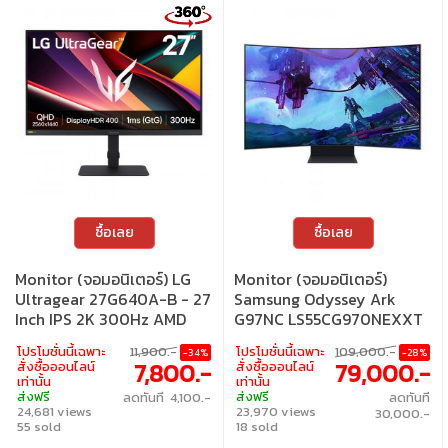
ซื้อเลย
ซื้อเลย
Monitor (จอมอนิเตอร์) LG
Monitor (จอมอนิเตอร์)
Ultragear 27G640A-B - 27
Samsung Odyssey Ark
Inch IPS 2K 300Hz AMD
G97NC LS55CG970NEXXT
FreeSync Premium G-Sync
- 55 Inch VA UHD 165Hz
โปรโมชั่นนี้เฉพาะ
11,900.-
โปรโมชั่นนี้เฉพาะ
109,000.-
-34%
-28%
Compatible USB-C
AMD FreeSync Premium
7,800.-
79,000.-
สั่งซื้อออนไลน์
สั่งซื้อออนไลน์
Pro
เท่านั้น
เท่านั้น
ส่งฟรี
ส่งฟรี
ลดทันที 4,100.-
ลดทันที
24,681 views
23,970 views
30,000.-
55 sold
18 sold