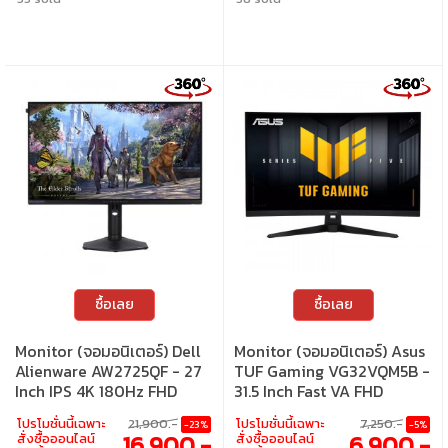
ซื้อเลย
ซื้อเลย
Monitor (จอมอนิเตอร์) Dell
Monitor (จอมอนิเตอร์) Asus
Alienware AW2725QF - 27
TUF Gaming VG32VQM5B -
Inch IPS 4K 180Hz FHD
31.5 Inch Fast VA FHD
360Hz (OC) Nvidia G-Sync
250Hz (OC) AMD Freesync
โปรโมชั่นนี้เฉพาะ
21,900.-
โปรโมชั่นนี้เฉพาะ
7,250.-
-23%
-5%
Compatible VESA
Premium Curved
16,900.-
6,900.-
สั่งซื้อออนไลน์
สั่งซื้อออนไลน์