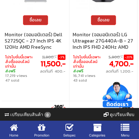
ซื้อเลย
ซื้อเลย
Monitor (จอมอนิเตอร์) Dell
Monitor (จอมอนิเตอร์) LG
S2725QC - 27 Inch IPS 4K
Ultragear 27G440A-B - 27
120Hz AMD FreeSync
Inch IPS FHD 240Hz AMD
Premium USB-C
FreeSync Premium G-Sync
โปรโมชั่นนี้เฉพาะ
11,900.-
โปรโมชั่นนี้เฉพาะ
5,900.-
-3%
-20%
Compatible
11,500.-
4,700.-
สั่งซื้อออนไลน์
สั่งซื้อออนไลน์
เท่านั้น
เท่านั้น
ส่งฟรี
ส่งฟรี
ลดทันที 400.-
ลดทันที 1,200.-
17,219 views
16,741 views
47 sold
43 sold
เปรียบเทียบสินค้า
ดูเปรียบเทียบ
0
Home
Promotion
Setspec
Categories
Menu