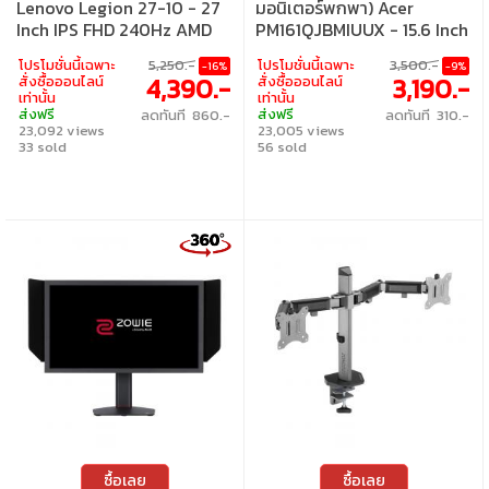
Lenovo Legion 27-10 - 27
มอนิเตอร์พกพา) Acer
Inch IPS FHD 240Hz AMD
PM161QJBMIUUX - 15.6 Inch
FreeSync Premium
IPS FHD 60Hz Adaptive
โปรโมชั่นนี้เฉพาะ
5,250.-
โปรโมชั่นนี้เฉพาะ
3,500.-
-16%
-9%
Sync USB-C
4,390.-
3,190.-
สั่งซื้อออนไลน์
สั่งซื้อออนไลน์
เท่านั้น
เท่านั้น
ส่งฟรี
ส่งฟรี
ลดทันที 860.-
ลดทันที 310.-
23,092 views
23,005 views
33 sold
56 sold
ซื้อเลย
ซื้อเลย