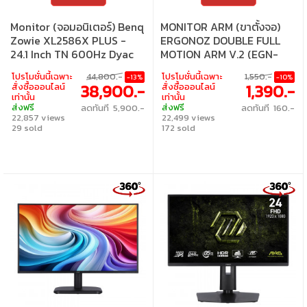
Monitor (จอมอนิเตอร์) Benq
MONITOR ARM (ขาตั้งจอ)
Zowie XL2586X PLUS -
ERGONOZ DOUBLE FULL
24.1 Inch TN 600Hz Dyac
MOTION ARM V.2 (EGN-
FMAV2-D)
โปรโมชั่นนี้เฉพาะ
44,800.-
โปรโมชั่นนี้เฉพาะ
1,550.-
-13%
-10%
38,900.-
1,390.-
สั่งซื้อออนไลน์
สั่งซื้อออนไลน์
เท่านั้น
เท่านั้น
ส่งฟรี
ส่งฟรี
ลดทันที 5,900.-
ลดทันที 160.-
22,857 views
22,499 views
29 sold
172 sold