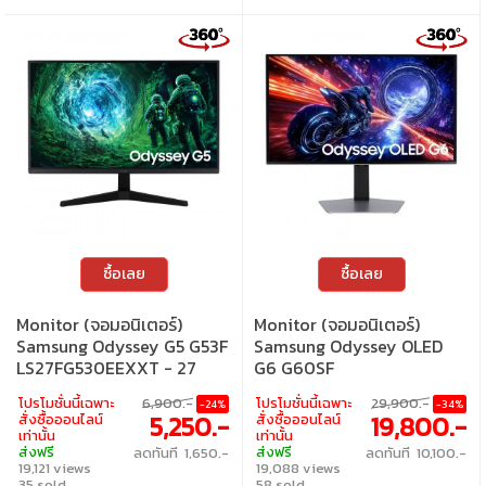
ซื้อเลย
ซื้อเลย
Monitor (จอมอนิเตอร์)
Monitor (จอมอนิเตอร์)
Samsung Odyssey G5 G53F
Samsung Odyssey OLED
LS27FG530EEXXT - 27
G6 G60SF
Inch IPS 2K 200Hz AMD
LS27FG602SEXXT - 27
โปรโมชั่นนี้เฉพาะ
6,900.-
โปรโมชั่นนี้เฉพาะ
29,900.-
-24%
-34%
FreeSync Premium
Inch OLED 2K 500Hz AMD
5,250.-
19,800.-
สั่งซื้อออนไลน์
สั่งซื้อออนไลน์
Freesync Premium Pro
เท่านั้น
เท่านั้น
ส่งฟรี
Nvidia G-Sync Compatible
ส่งฟรี
ลดทันที 1,650.-
ลดทันที 10,100.-
19,121 views
19,088 views
35 sold
58 sold