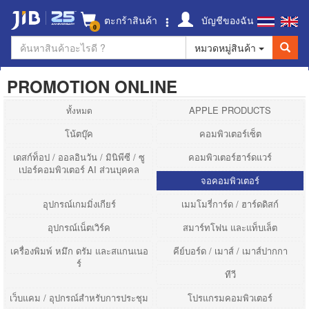
ตะกร้าสินค้า
บัญชีของฉัน
0
หมวดหมู่สินค้า
PROMOTION ONLINE
APPLE PRODUCTS
ทั้งหมด
โน้ตบุ๊ค
คอมพิวเตอร์เซ็ต
เดสก์ท็อป / ออลอินวัน / มินิพีซี / ซู
คอมพิวเตอร์ฮาร์ดแวร์
เปอร์คอมพิวเตอร์ AI ส่วนบุคคล
จอคอมพิวเตอร์
อุปกรณ์เกมมิ่งเกียร์
เมมโมรี่การ์ด / ฮาร์ดดิสก์
อุปกรณ์เน็ตเวิร์ค
สมาร์ทโฟน และแท็บเล็ต
เครื่องพิมพ์ หมึก ดรัม และสแกนเนอ
คีย์บอร์ด / เมาส์ / เมาส์ปากกา
ร์
ทีวี
เว็บแคม / อุปกรณ์สำหรับการประชุม
โปรแกรมคอมพิวเตอร์