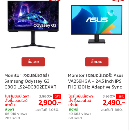
ซื้อเลย
ซื้อเลย
Monitor (จอมอนิเตอร์)
Monitor (จอมอนิเตอร์) Asus
Samsung Odyssey G3
VA259HGA - 24.5 Inch IPS
G30D LS24DG302EEXXT -
FHD 120Hz Adaptive Sync
24 Inch VA FHD 180Hz AMD
โปรโมชั่นนี้เฉพาะ
3,950.-
โปรโมชั่นนี้เฉพาะ
3,350.-
-27%
-26%
FreeSync
2,900.-
2,490.-
สั่งซื้อออนไลน์
สั่งซื้อออนไลน์
เท่านั้น
เท่านั้น
ส่งฟรี
ส่งฟรี
ลดทันที 1,050.-
ลดทันที 860.-
66,916 views
49,663 views
283 sold
68 sold