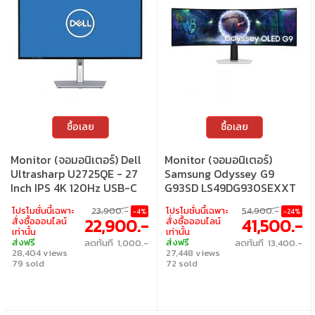
ซื้อเลย
ซื้อเลย
Monitor (จอมอนิเตอร์) Dell
Monitor (จอมอนิเตอร์)
Ultrasharp U2725QE - 27
Samsung Odyssey G9
Inch IPS 4K 120Hz USB-C
G93SD LS49DG930SEXXT
- 49 Inch OLED U2K 240Hz
โปรโมชั่นนี้เฉพาะ
23,900.-
โปรโมชั่นนี้เฉพาะ
54,900.-
-4%
-24%
AMD Freesync Premium
22,900.-
41,500.-
สั่งซื้อออนไลน์
สั่งซื้อออนไลน์
Pro Curved
เท่านั้น
เท่านั้น
ส่งฟรี
ส่งฟรี
ลดทันที 1,000.-
ลดทันที 13,400.-
28,404 views
27,448 views
79 sold
72 sold