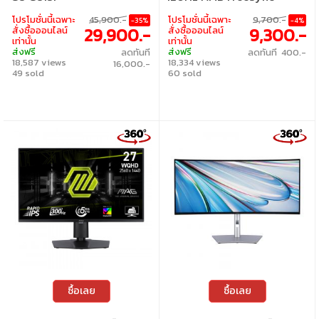
LS32FG812SEXXT - 32 Inch
Premium
โปรโมชั่นนี้เฉพาะ
45,900.-
โปรโมชั่นนี้เฉพาะ
9,700.-
-35%
-4%
OLED 4K 240Hz AMD
29,900.-
9,300.-
สั่งซื้อออนไลน์
สั่งซื้อออนไลน์
FreeSync Premium Pro
เท่านั้น
เท่านั้น
ส่งฟรี
ส่งฟรี
ลดทันที
ลดทันที 400.-
18,587 views
18,334 views
16,000.-
49 sold
60 sold
ซื้อเลย
ซื้อเลย