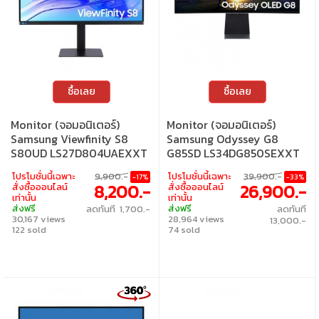
ซื้อเลย
ซื้อเลย
Monitor (จอมอนิเตอร์)
Monitor (จอมอนิเตอร์)
Samsung Viewfinity S8
Samsung Odyssey G8
S80UD LS27D804UAEXXT
G85SD LS34DG850SEXXT
- 27 Inch IPS 4K 60Hz KVM
- 34 Inch OLED 2K 175Hz
โปรโมชั่นนี้เฉพาะ
9,900.-
โปรโมชั่นนี้เฉพาะ
39,900.-
-17%
-33%
USB-C
AMD FreeSync Premium
8,200.-
26,900.-
สั่งซื้อออนไลน์
สั่งซื้อออนไลน์
Pro Curved
เท่านั้น
เท่านั้น
ส่งฟรี
ส่งฟรี
ลดทันที 1,700.-
ลดทันที
30,167 views
28,964 views
13,000.-
122 sold
74 sold