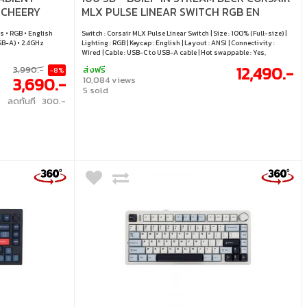
 CHEERY
MLX PULSE LINEAR SWITCH RGB EN
EN)
BLACK CH-912A31I-NA
s • RGB • English
Switch : Corsair MLX Pulse Linear Switch | Size : 100% (Full-size) |
SB-A) • 2.4GHz
Lighting : RGB | Keycap : English | Layout : ANSI | Connectivity :
Wired | Cable : USB-C to USB-A cable | Hot swappable : Yes,
compatible with 3 / 5 pin switch
12,490.-
3,990.-
ส่งฟรี
-8%
3,690.-
10,084 views
5 sold
ลดทันที 300.-