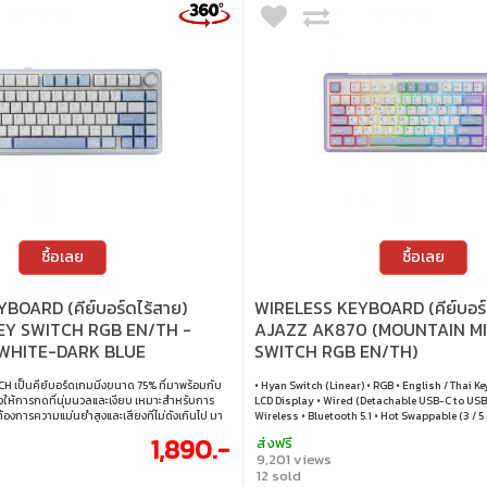
ซื้อเลย
ซื้อเลย
BOARD (คีย์บอร์ดไร้สาย)
WIRELESS KEYBOARD (คีย์บอร์
EY SWITCH RGB EN/TH -
AJAZZ AK870 (MOUNTAIN MI
WHITE-DARK BLUE
SWITCH RGB EN/TH)
 เป็นคีย์บอร์ดเกมมิ่งขนาด 75% ที่มาพร้อมกับ
• Hyan Switch (Linear) • RGB • English / Thai Ke
ึ่งให้การกดที่นุ่มนวลและเงียบ เหมาะสำหรับการ
LCD Display • Wired (Detachable USB-C to USB
ต้องการความแม่นยำสูงและเสียงที่ไม่ดังเกินไป มา
Wireless • Bluetooth 5.1 • Hot Swappable (3 / 5
่สามารถปรับแต่งได้ เพิ่มบรรยากาศการเล่นเกม
macOS
1,890.-
ส่งฟรี
 นอกจากนี้ยังรองรับการเชื่อมต่อหลายแบบ รวมถึง
9,201 views
และ บลูทูธ ทำให้สามารถใช้งานได้กับอุปกรณ์
12 sold
วเตอร์และอุปกรณ์มือถือเพื่อความสะดวกและ