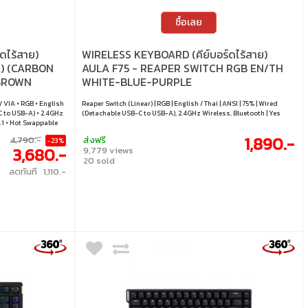
ซื้อเลย
ดไร้สาย)
WIRELESS KEYBOARD (คีย์บอร์ดไร้สาย)
) (CARBON
AULA F75 - REAPER SWITCH RGB EN/TH
 BROWN
WHITE-BLUE-PURPLE
/ VIA • RGB • English
Reaper Switch (Linear) | RGB | English / Thai | ANSI | 75% | Wired
C to USB-A) • 2.4GHz
(Detachable USB-C to USB-A), 2.4GHz Wireless, Bluetooth | Yes
5.1 • Hot Swappable
1,890.-
4,790.-
ส่งฟรี
-23%
3,680.-
9,779 views
20 sold
ลดทันที 1,110.-