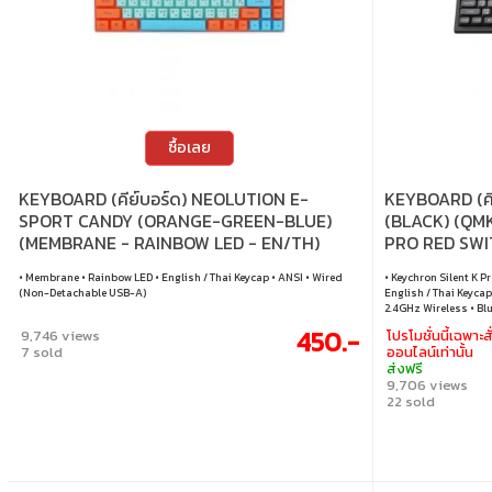
ซื้อเลย
KEYBOARD (คีย์บอร์ด) NEOLUTION E-
KEYBOARD (ค
SPORT CANDY (ORANGE-GREEN-BLUE)
(BLACK) (QM
(MEMBRANE - RAINBOW LED - EN/TH)
PRO RED SWI
TH)
• Membrane • Rainbow LED • English / Thai Keycap • ANSI • Wired
• Keychron Silent K Pr
(Non-Detachable USB-A)
English / Thai Keycap
2.4GHz Wireless • Blue
Windows / macOS / L
450.-
9,746 views
โปรโมชั่นนี้เฉพาะสั
7 sold
ออนไลน์เท่านั้น
ส่งฟรี
9,706 views
22 sold