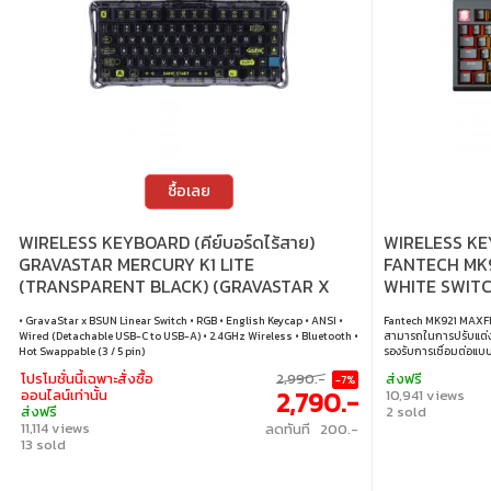
ซื้อเลย
WIRELESS KEYBOARD (คีย์บอร์ดไร้สาย)
WIRELESS KEY
GRAVASTAR MERCURY K1 LITE
FANTECH MK9
(TRANSPARENT BLACK) (GRAVASTAR X
WHITE SWITC
BSUN LINEAR SWITCH RGB EN)
• GravaStar x BSUN Linear Switch • RGB • English Keycap • ANSI •
Fantech MK921 MAXFIT
Wired (Detachable USB-C to USB-A) • 2.4GHz Wireless • Bluetooth •
สามารถในการปรับแต่งไ
Hot Swappable (3 / 5 pin)
รองรับการเชื่อมต่อแบบ
ความยืดหยุ่นสูงในกา
โปรโมชั่นนี้เฉพาะสั่งซื้อ
2,990.-
ส่งฟรี
-7%
แบบ Gasket Mount ให้
2,790.-
ออนไลน์เท่านั้น
10,941 views
และปุ่มหมุน Knob เพื่อ
ส่งฟรี
2 sold
(Linear) • ขนาด : 75% •
11,114 views
ลดทันที 200.-
คีย์แคป : ภาษาอังกฤษ /
13 sold
ใช้สาย / ไร้สาย 2.4GHz
การเปลี่ยนสวิตช์ : เปลี