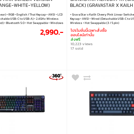
RANGE-WHITE-YELLOW)
BLACK) (GRAVASTAR X KAILH
ITCH RGB EN/TH)
PINK LINEAR SWITCHES RGB 
ear) • RGB • English / Thai Keycap • ANSI • LCD
• GravaStar x Kailh Cheery Pink Linear Switche
achable USB-C to USB-A) • 2.4GHz Wireless
Keycap • ANSI • Wired (Detachable USB-C to U
ed) • Bluetooth 5.0 • Hot Swappable • Windows
Wireless • Hot Swappable (3 / 5 pin)
2,990.-
โปรโมชั่นนี้เฉพาะสั่งซื้อ
ออนไลน์เท่านั้น
ส่งฟรี
10,223 views
17 sold