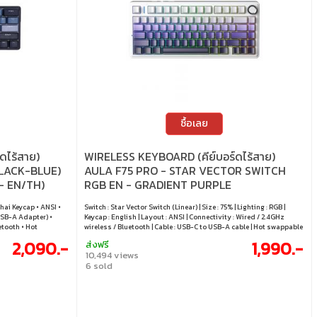
ซื้อเลย
ดไร้สาย)
WIRELESS KEYBOARD (คีย์บอร์ดไร้สาย)
BLACK-BLUE)
AULA F75 PRO - STAR VECTOR SWITCH
- EN/TH)
RGB EN - GRADIENT PURPLE
Thai Keycap • ANSI •
Switch : Star Vector Switch (Linear) | Size : 75% | Lighting : RGB |
SB-A Adapter) •
Keycap : English | Layout : ANSI | Connectivity : Wired / 2.4GHz
etooth • Hot
wireless / Bluetooth | Cable : USB-C to USB-A cable | Hot swappable
: Yes
2,090.-
1,990.-
ส่งฟรี
10,494 views
6 sold