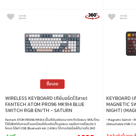
ซื้อเลย
WIRELESS KEYBOARD (คีย์บอร์ดไร้สาย)
KEYBOARD (ค
FANTECH ATOM PRO96 MK914 BLUE
MAGNETIC SW
SWITCH RGB EN/TH - SATURN
NIGHT) (MAG
Fantech ATOM PRO96 MK914 เป็นคีย์บอร์ดขนาดกะทัดรัดแบบ 95% ที่คง
• Magnetic Switch • R
ไว้ซึ่งฟังก์ชันครบถ้วนเหมือนคีย์บอร์ดเต็มรูปแบบ รองรับการเชื่อมต่อ 3
(Detachable USB-C t
โหมด ได้แก่ USB, Bluetooth และ 2.4GHz ใช้งานต่อเนื่องได้นานถึง 260
ชั่วโมงต่อการชาร์จหนึ่งครั้ง พร้อมซิลิโนดูดซับเสียง ลดเสียงรบกวนขณะ
ส่งฟรี
โปรโมชั่นนี้เฉพาะสั