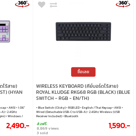
ซื้อเลย
ดไร้สาย)
WIRELESS KEYBOARD (คีย์บอร์ดไร้สาย)
ST) (HYAN
ROYAL KLUDGE RKG68 RGB (BLACK) (BLUE
SWITCH - RGB - EN/TH)
ycap • ANSI • 1.06"
• Blue Switch (Clicky) • RGB LED • English / Thai Keycap • ANSI •
-A) • 2.4GHz
Wired (Detachable USB-C to USB-A) • 2.4GHz Wireless (USB
 pin) • Windows /
Receiver Included) • Bluetooth
2,490.-
1,590.-
ส่งฟรี
8,869 views
3 sold