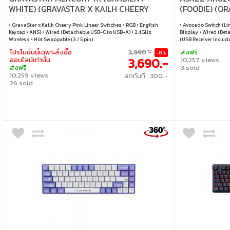
WHITE) (GRAVASTAR X KAILH CHEERY
(FOODIE) (O
PINK LINEAR SWITCHES RGB EN)
(AVOCADO SW
• GravaStar x Kailh Cheery Pink Linear Switches • RGB • English
• Avocado Switch (Lin
Keycap • ANSI • Wired (Detachable USB-C to USB-A) • 2.4GHz
Display • Wired (Det
Wireless • Hot Swappable (3 / 5 pin)
(USB Receiver Includ
/ macOS / Android
โปรโมชั่นนี้เฉพาะสั่งซื้อ
3,990.-
ส่งฟรี
-8%
3,690.-
ออนไลน์เท่านั้น
10,257 views
ส่งฟรี
3 sold
10,259 views
ลดทันที 300.-
26 sold