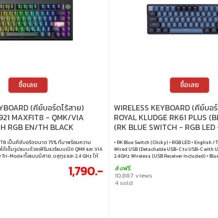
ซื้อเลย
ซื้อเลย
BOARD (คีย์บอร์ดไร้สาย)
WIRELESS KEYBOARD (คีย์บอร์
21 MAXFIT8 - QMK/VIA
ROYAL KLUDGE RK61 PLUS (
H RGB EN/TH BLACK
(RK BLUE SWITCH - RGB LED 
8 เป็นคีย์บอร์ดขนาด 75% ที่มาพร้อมความ
• RK Blue Switch (Clicky) • RGB LED • English / 
ด้เต็มรูปแบบด้วยเฟิร์มแวร์แบบเปิด QMK และ VIA
Wired USB (Detachable USB-C to USB-C with U
 Tri-Mode ทั้งแบบมีสาย, บลูทูธ และ 2.4 GHz ให้
2.4GHz Wireless (USB Receiver Included) • Blu
รใช้งานกับอุปกรณ์หลากหลาย มาพร้อมโครงสร้าง
Swappable
1,790.-
ส่งฟรี
สัมผัสการกดที่นุ่มนวล ระบบไฟ RGB ปรับแต่งได้
10,887 views
การควบคุมที่สะดวกยิ่งขึ้น • สวิตช์ : White Switch
4 sold
 การตั้งค่าคีย์บอร์ด : QMK / VIA • แสงไฟ : RGB •
 ภาษาไทย • เลย์เอาต์ : ANSI • การเชื่อมต่อ : แบบ
 / บลูทูธ • สายเคเบิล : สาย USB-C เป็น USB-A •
่ยนสวิตช์ได้