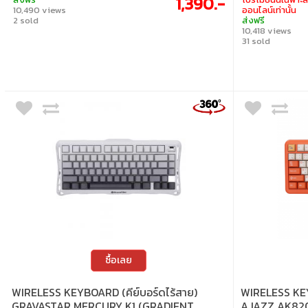
1,390.-
พิมพ์ มีปุ่มปรับเสียงในตัว และรองรับสวิตช์กลไกแบบ 5 พิน เปลี่ยนสวิตช์
10,490 views
ออนไลน์เท่านั้น
ได้ตามต้องการ • สวิตช์ : Blue Switch (Clicky) • ขนาด : 95% • แสงไฟ :
2 sold
ส่งฟรี
RGB • คีย์แคป : ภาษาอังกฤษ / ภาษาไทย • เลย์เอาต์ : ANSI • การเชื่อมต่อ :
10,418 views
สาย USB-C เป็น USB-A แบบถอดออกได้, ไร้สาย 2.4GHz, บลูทูธ • การ
31 sold
เปลี่ยนสวิตช์ : เปลี่ยนสวิตช์ได้ รองรับสวิตช์ 3 ขา / 5 ขา
ซื้อเลย
WIRELESS KEYBOARD (คีย์บอร์ดไร้สาย)
WIRELESS KEY
GRAVASTAR MERCURY K1 (GRADIENT
AJAZZ AK82