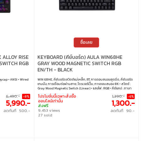
ซื้อเลย
X ALLOY RISE
KEYBOARD (คีย์บอร์ด) AULA WIN68HE
 SWITCH RGB
GRAY WOOD MAGNETIC SWITCH RGB
EN/TH - BLACK
eycap • ANSI • Wired
WIN 68HE, คีย์บอร์ดสวิตช์แม่เหล็ก, RT, การตอบสนองสุดขีด, คีย์บอร์ด
เกมมิ่ง, การเชื่อมต่อผ่านสาย, ไดรเวอร์เว็บ, การตอบสนอง 8K • สวิตช์ :
Gray Wood Magnetic Switch (Linear) • แสงไฟ : RGB • คีย์แคป : ภาษา
อังกฤษ / ภาษาไทย • เลย์เอาต์ : ANSI • การเชื่อมต่อ : สาย USB-C เป็น
6,490.-
โปรโมชั่นนี้เฉพาะสั่งซื้อ
1,390.-
-8%
-6%
USB-A แบบถอดออกได้
5,990.-
1,300.-
ออนไลน์เท่านั้น
ส่งฟรี
9,453 views
ลดทันที 500.-
ลดทันที 90.-
27 sold