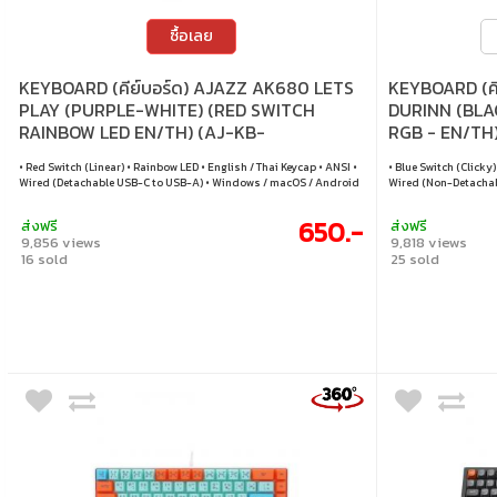
ซื้อเลย
KEYBOARD (คีย์บอร์ด) AJAZZ AK680 LETS
KEYBOARD (ค
PLAY (PURPLE-WHITE) (RED SWITCH
DURINN (BLAC
RAINBOW LED EN/TH) (AJ-KB-
RGB - EN/TH
AK680LPPTH-WIREDRBW-R)
• Red Switch (Linear) • Rainbow LED • English / Thai Keycap • ANSI •
• Blue Switch (Clicky)
Wired (Detachable USB-C to USB-A) • Windows / macOS / Android
Wired (Non-Detachabl
650.-
ส่งฟรี
ส่งฟรี
9,856 views
9,818 views
16 sold
25 sold