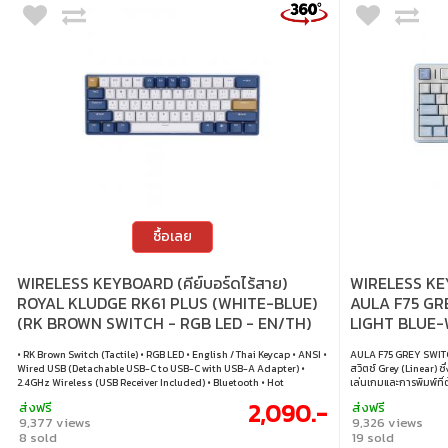
ซื้อเลย
WIRELESS KEYBOARD (คีย์บอร์ดไร้สาย)
WIRELESS KEY
ROYAL KLUDGE RK61 PLUS (WHITE-BLUE)
AULA F75 GR
(RK BROWN SWITCH - RGB LED - EN/TH)
LIGHT BLUE-
• RK Brown Switch (Tactile) • RGB LED • English / Thai Keycap • ANSI •
AULA F75 GREY SWITCH
Wired USB (Detachable USB-C to USB-C with USB-A Adapter) •
สวิตช์ Grey (Linear) ซ
2.4GHz Wireless (USB Receiver Included) • Bluetooth • Hot
เล่นเกมและการพิมพ์ที่
Swappable
พร้อมกับแสงไฟ RGB ที
2,090.-
ส่งฟรี
ส่งฟรี
ด้วยภาพที่น่าตื่นเต้น
9,377 views
9,326 views
USB-C, ไร้สาย 2.4GHz 
8 sold
19 sold
หลายประเภท ทั้งคอมพิ