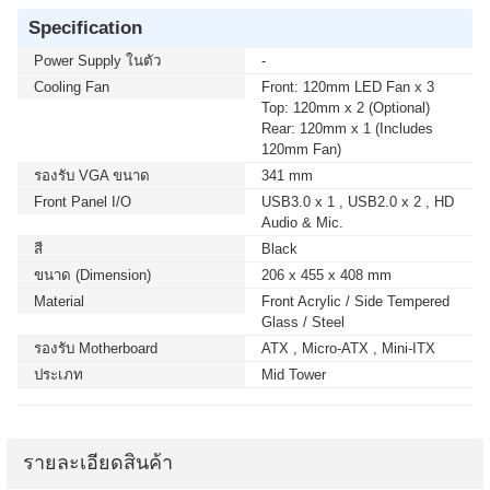
Specification
Power Supply ในตัว
-
Cooling Fan
Front: 120mm LED Fan x 3
Top: 120mm x 2 (Optional)
Rear: 120mm x 1 (Includes
120mm Fan)
รองรับ VGA ขนาด
341 mm
Front Panel I/O
USB3.0 x 1 , USB2.0 x 2 , HD
Audio & Mic.
สี
Black
ขนาด (Dimension)
206 x 455 x 408 mm
Material
Front Acrylic / Side Tempered
Glass / Steel
รองรับ Motherboard
ATX , Micro-ATX , Mini-ITX
ประเภท
Mid Tower
รายละเอียดสินค้า