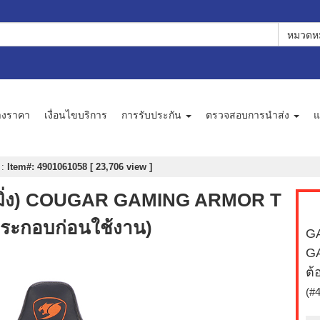
หมวดหม
างราคา
เงื่อนไขบริการ
การรับประกัน
ตรวจสอบการนำส่ง
แ
r
:
Item#: 4901061058 [ 23,706 view ]
กมมิ่ง) COUGAR GAMING ARMOR T
ประกอบก่อนใช้งาน)
GA
GA
ต้
(#