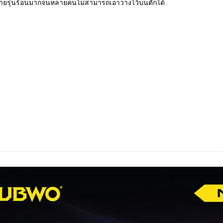
๊คหลายรุ่นร้อนมากจนหลายคนไม่สามารถเอาวางไว้บนตักได้