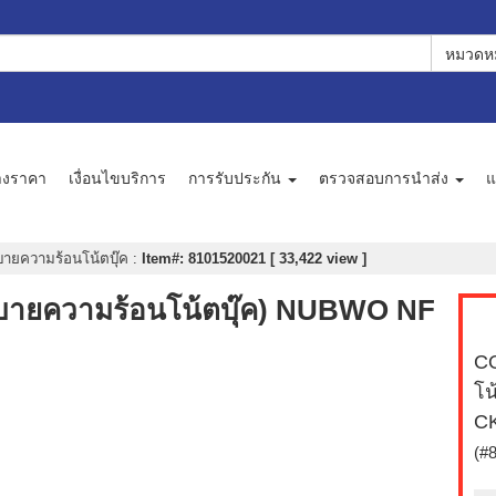
หมวดหม
างราคา
เงื่อนไขบริการ
การรับประกัน
ตรวจสอบการนำส่ง
แ
บายความร้อนโน้ตบุ๊ค
:
Item#: 8101520021 [ 33,422 view ]
บายความร้อนโน้ตบุ๊ค) NUBWO NF
CO
โน
C
(#