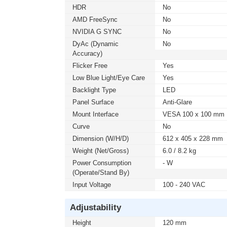
HDR
No
AMD FreeSync
No
NVIDIA G SYNC
No
DyAc (Dynamic
No
Accuracy)
Flicker Free
Yes
Low Blue Light/Eye Care
Yes
Backlight Type
LED
Panel Surface
Anti-Glare
Mount Interface
VESA 100 x 100 mm
Curve
No
Dimension (W/H/D)
612 x 405 x 228 mm
Weight (Net/Gross)
6.0 / 8.2 kg
Power Consumption
- W
(Operate/Stand By)
Input Voltage
100 - 240 VAC
Adjustability
Height
120 mm