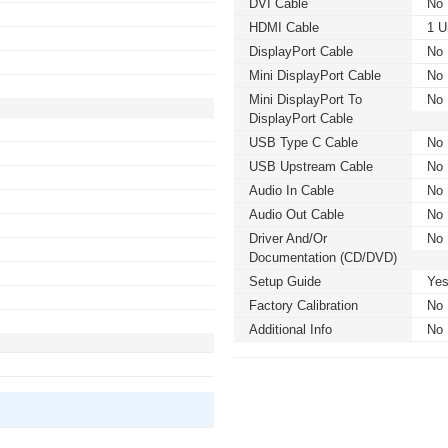
DVI Cable
No
HDMI Cable
1 U
DisplayPort Cable
No
Mini DisplayPort Cable
No
Mini DisplayPort To
No
DisplayPort Cable
USB Type C Cable
No
USB Upstream Cable
No
Audio In Cable
No
Audio Out Cable
No
Driver And/or
No
Documentation (CD/DVD)
Setup Guide
Ye
Factory Calibration
No
Additional Info
No