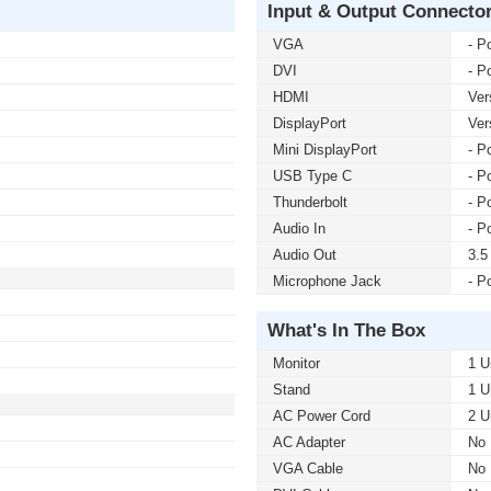
Input & Output Connecto
VGA
- Po
DVI
- Po
HDMI
Ver
DisplayPort
Ver
Mini DisplayPort
- Po
USB Type C
- Po
Thunderbolt
- Po
Audio In
- Po
Audio Out
3.5
Microphone Jack
- Po
What's In The Box
Monitor
1 U
Stand
1 U
AC Power Cord
2 U
AC Adapter
No
VGA Cable
No