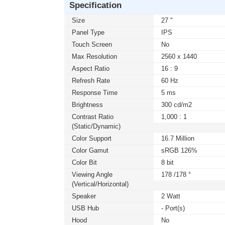
Specification
Size
27 ''
Panel Type
IPS
Touch Screen
No
Max Resolution
2560 x 1440
Aspect Ratio
16 : 9
Refresh Rate
60 Hz
Response Time
5 ms
Brightness
300 cd/m2
Contrast Ratio
1,000 : 1
(static/dynamic)
Color Support
16.7 Million
Color Gamut
sRGB 126%
Color Bit
8 bit
Viewing Angle
178 /178 °
(Vertical/Horizontal)
Speaker
2 Watt
USB Hub
- Port(s)
Hood
No