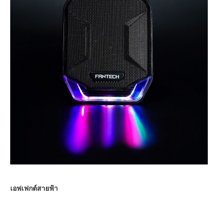
เอฟเฟกต์สายฟ้า